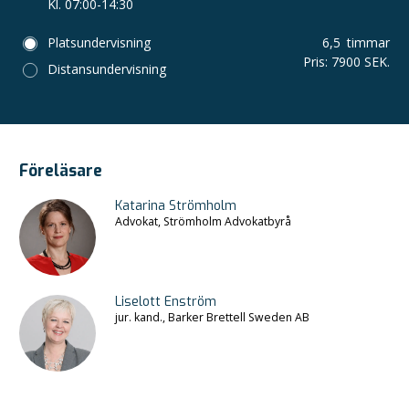
Kl. 07:00-14:30
Platsundervisning
6,5
timmar
Pris
:
7900 SEK.
Distansundervisning
Föreläsare
Katarina Strömholm
Advokat, Strömholm Advokatbyrå
Liselott Enström
jur. kand., Barker Brettell Sweden AB