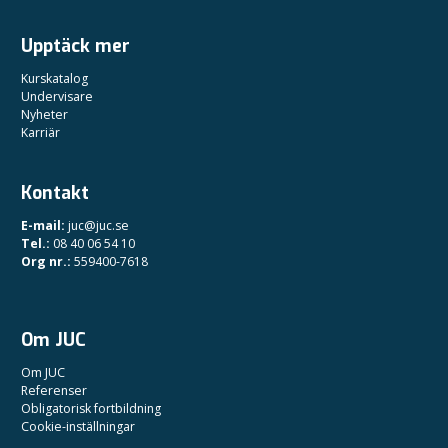
Upptäck mer
Kurskatalog
Undervisare
Nyheter
Karriär
Kontakt
E-mail:
juc@juc.se
Tel.:
08 40 06 54 10
Org nr.:
559400-7618
Om JUC
Om JUC
Referenser
Obligatorisk fortbildning
Cookie-inställningar