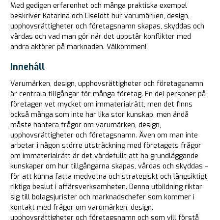
Med gedigen erfarenhet och många praktiska exempel
beskriver Katarina och Liselott hur varumärken, design,
upphovsrättigheter och företagsnamn skapas, skyddas och
vårdas och vad man gör när det uppstår konflikter med
andra aktörer på marknaden. Välkommen!
Innehåll
Varumärken, design, upphovsrättigheter och företagsnamn
är centrala tillgångar för många företag. En del personer på
företagen vet mycket om immaterialrätt, men det finns
också många som inte har lika stor kunskap, men ändå
måste hantera frågor om varumärken, design,
upphovsrättigheter och företagsnamn. Även om man inte
arbetar i någon större utsträckning med företagets frågor
om immaterialrätt är det värdefullt att ha grundläggande
kunskaper om hur tillgångarna skapas, vårdas och skyddas –
för att kunna fatta medvetna och strategiskt och långsiktigt
riktiga beslut i affärsverksamheten. Denna utbildning riktar
sig till bolagsjurister och marknadschefer som kommer i
kontakt med frågor om varumärken, design,
upphovsrättigheter och företagsnamn och som vill förstå